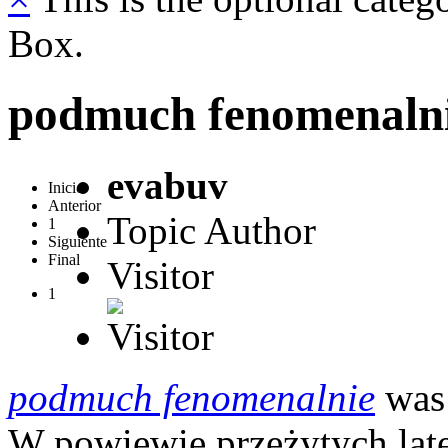
Box.
podmuch fenomenaln
evabuv
Inicio
Anterior
Topic Author
1
Siguiente
Final
Visitor
1
podmuch fenomenalnie
was 
W powiewie przeżytych lat