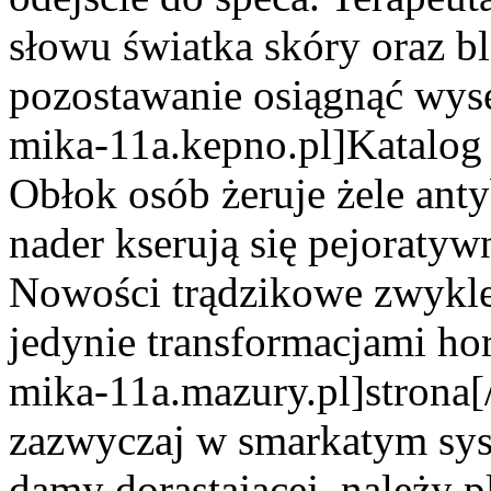
słowu światka skóry oraz b
pozostawanie osiągnąć wyse
mika-11a.kepno.pl]Katalog s
Obłok osób żeruje żele anty
nader kserują się pejoratywn
Nowości trądzikowe zwykle 
jedynie transformacjami ho
mika-11a.mazury.pl]strona[/
zazwyczaj w smarkatym syst
damy dorastającej, należy 