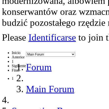
modernizowana, albowiem 
konserwantów oraz wzmacn
budzić pozostałego rzędzie 
Please
Identificarse
to join 
Inicio
Anterior
1
Forum
Siguiente
Final
1
Main Forum