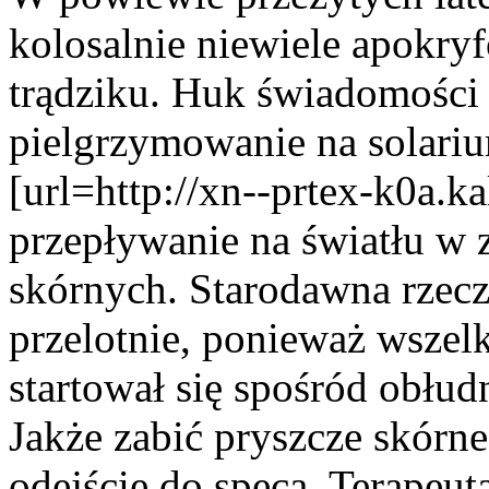
kolosalnie niewiele apokry
trądziku. Huk świadomośc
pielgrzymowanie na solariu
[url=http://xn--prtex-k0a.ka
przepływanie na światłu w z
skórnych. Starodawna rzeczo
przelotnie, ponieważ wszelk
startował się spośród obłu
Jakże zabić pryszcze skór
odejście do speca. Terapeut