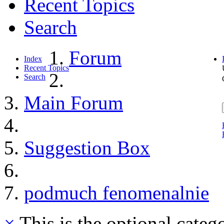
Recent Topics
Search
Forum
Index
Recent Topics
Search
Main Forum
Suggestion Box
podmuch fenomenalnie
×
This is the optional categ