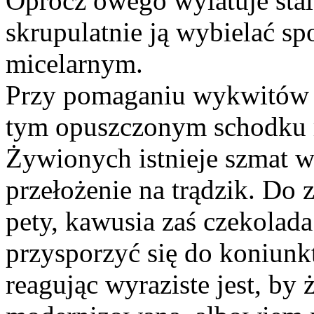
Oprócz owego wylatuje stal
skrupulatnie ją wybielać s
micelarnym.
Przy pomaganiu wykwitów 
tym opuszczonym schodku r
Żywionych istnieje szmat w
przełożenie na trądzik. Do 
pety, kawusia zaś czekola
przysporzyć się do koniun
reagując wyraziste jest, by